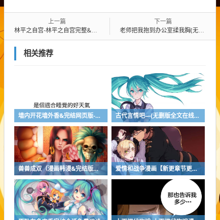
上一篇
下一篇
林平之自宫-林平之自宫完整&全章节全文免费阅读
老师把我抱到办公室揉我胸(无删减漫画)(全文免费阅读)
相关推荐
墙内开花墙外香&完结网页版-墙内开花墙外香全集直接观看
古代言情吧—(无删版全文在线阅读)
兽兽成双（漫画韩漫&完结版）(全文在线阅读）
爱情和战争漫画【新更章节更新】-爱情和战争全集免费观看