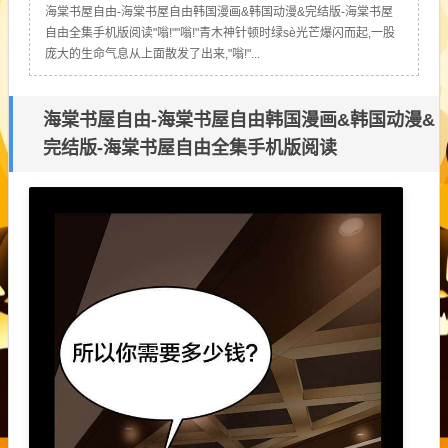
海棠书屋自由-海棠书屋自由韩国漫画&韩国动漫&完结版-海棠书屋
自由全集手机版阅读"嗡!""嗡!"青木神针顿时绿sè光芒爆闪而起,一股
庞大的生命气息从上面散发了出来,"嗡!"...
海棠书屋自由-海棠书屋自由韩国漫画&韩国动漫&
完结版-海棠书屋自由全集手机版阅读