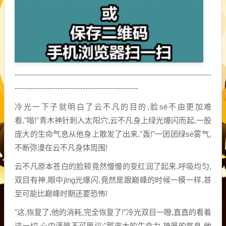
------------------------------------------------------------------------------
-------------------------------------------------
冷光一下子就明白了云不凡的目的,脸sè不由更加难
看,"嗡!"青木神针刺入太阳穴,云不凡身上绿光爆闪而起,一股
庞大的生命气息从他身上散发了出来,"轰!"一团团绿sè雾气,
不断弥漫在云不凡身体周围!
云不凡原本苍白的脸颊竟然慢慢的变红润了起来,呼吸均匀,
双目有神,眼中jīng光爆闪,竟然是跟巅峰的时候一模一样,甚
至可能比巅峰时期还要恐怖!
"这,恢复了,他的消耗,完全恢复了!"冷光双目一瞪,直直的看着
这一切,心中满是不可思议:"那庞大的生命力,神器的气息,他