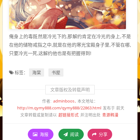
俺身上的毒既然是冷光下的,那解约肯定在冷光的身上,不是
在他的储物戒指之中,就是在他的寒光宝殿身子里,不管在哪,
只要冷光一死,这解约他也是有把握得到!
海棠
书屋
标签：
文章版权及转载声明
adminboos
作者:
本文地址：
http://m.qymy888.com/qymy888/22863.html
发布于 前天
超链接形式
青源韩漫
文章转载或复制请以
并注明出处
海报
阅读
分享