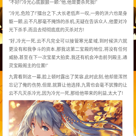
"不好!"冷光心底狠狠一颤:"他,他是要杀死我!"
"冷光,危险了!"擂台之下,大长老低声一叹,一旁的洪六也是身
躯一颤,云不凡那毫不掩饰的杀机,无疑在告诉众人,他要对冷
光下杀手,而且去彻彻底底的灭杀对方!
"好,冷光一死,云不凡完全可以接管寒光星域,到时候洪六就
更没有和我争斗的资本,那我这第二宝殿的地位,将没有任何
威胁,甚至在下一次宝星大拍卖,我还有机会冲击前列殿主,通
灵宝殿阁主的位置!"
九霄看到这一幕,脸上顿时露出了笑容,此时此刻,他却是浑然
忘记了俺的伤势,但是,就算让他选择,九霄也会毫不犹豫的让
云不凡灭杀冷光,因为冷光一死,那给他带来的利益,太大了!