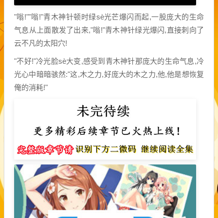
"嗡!""嗡!"青木神针顿时绿sè光芒爆闪而起,一股庞大的生命
气息从上面散发了出来,"嗡!"青木神针绿光爆闪,直接刺向了
云不凡的太阳穴!
"不好!"冷光脸sè大变,感受到青木神针那庞大的生命气息,冷
光心中暗暗骇然:"这,木之力,好庞大的木之力,他,他是想恢复
俺的消耗!"