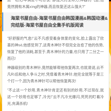
竟然拥有木属xìng的神器,而且恢复还这么强大?"
海棠书屋自由-海棠书屋自由韩国漫画&韩国动漫&
完结版-海棠书屋自由全集手机版阅读
"好舒服的气息!"云不凡感受着身体里的变化,脸上露出了欣
喜的神sè,他感觉到了,这青木神针不但完全治愈了他的伤势,
恢复了他的消耗,甚至于,青木神针的力量,也只用了二分之一
而已!
神器级别的青木神针,竟然能够帮他恢复两次,也就是说,云不
凡Rì后和他人争斗之时,凭借着青木神针,他完全就等于是三
个打一个,因为青木神针可以帮他恢复两次!
"不止这一个妙用,青木神针肯定还有别的妙用,不过现在,就
这一个妙用也足够了,冷光!"云不凡冷光爆闪,死死的盯着冷
光,充满杀机!